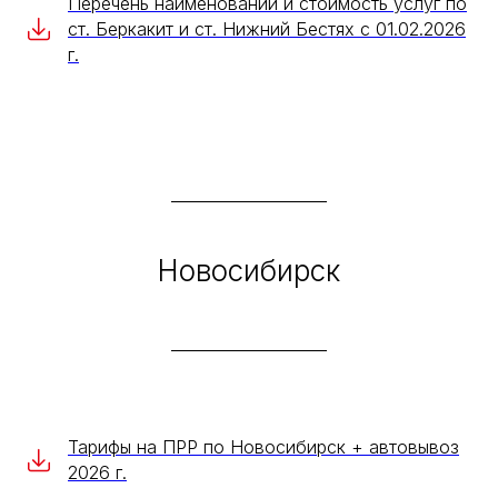
Перечень наименований и стоимость услуг по
ст. Беркакит и ст. Нижний Бестях с 01.02.2026
г.
[ ЗАПОЛНИТЕ ФОРМУ ]
Свяжитесь с нами
прямо сейчас
и получите
расчет стоимости
вашей перевозки
Новосибирск
+7
Тарифы на ПРР по Новосибирск + автовывоз
2026 г.