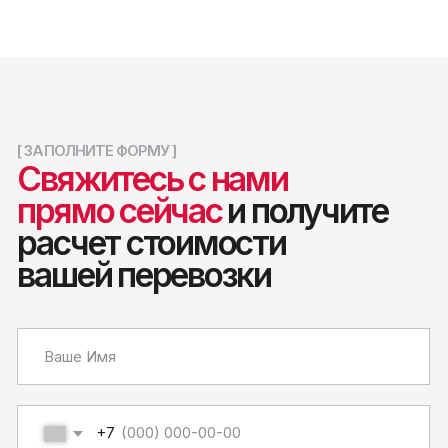
Контакты
Навигация
Москва
Главная
+7 (499) 653-66-08
Тарифы
info@aym.ru
Документы
Новосибирск
Контакты
+7 (923) 102-61-17
Новости
j.mamontova@aym.ru
Якутск
+7 (4112) 40-53-43
Услуги
info_ykutsk@aym.ru
Контейнерные перевозки
Нижний Бестях
Автотранспортные услуги
+7 (924) 363-33-07
Перевозка сборного груза
i.kouiunchun@aym.ru
Рефрижераторные перевозки
Беркакит
Хранение
+7 (924) 664-27-78
n.kozlova@aym.ru
Направления