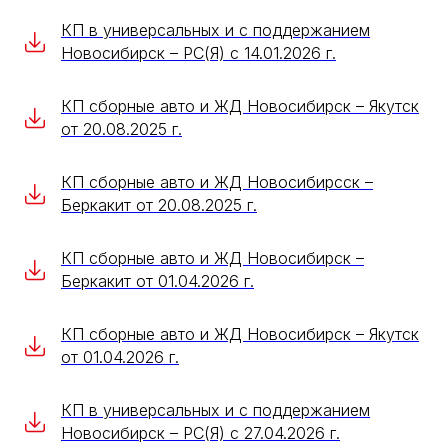
КП в универсальных и с поддержанием
Новосибирск – РС(Я) с 14.01.2026 г.
КП сборные авто и ЖД Новосибирск – Якутск
от 20.08.2025 г.
КП сборные авто и ЖД Новосибирсск –
Нажимая на
кнопку «Оставить заявку»,
Беркакит от 20.08.2025 г.
подтверждаю своё согласие с
политикой
конфиденциальности
в
отношении
пользовательских данных и
даю
свое
согласие на
обработку
КП сборные авто и ЖД Новосибирск –
персональных
данных
.
Беркакит от 01.04.2026 г.
Оставить заявку
КП сборные авто и ЖД Новосибирск – Якутск
от 01.04.2026 г.
+7 (499) 653-66-08
КП в универсальных и с поддержанием
Новосибирск – РС(Я) с 27.04.2026 г.