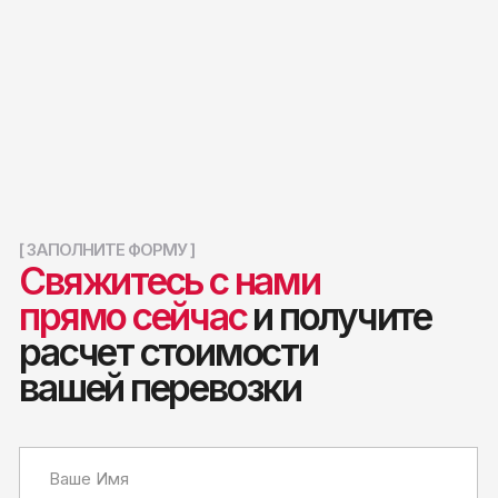
+7 (923) 102-61-17
Новости
j.mamontova@aym.ru
Якутск
+7 (4112) 40-53-43
Услуги
info_ykutsk@aym.ru
Контейнерные перевозки
Нижний Бестях
Автотранспортные услуги
+7 (924) 363-33-07
Перевозка сборного груза
i.kouiunchun@aym.ru
Рефрижераторные перевозки
Беркакит
Хранение
+7 (924) 664-27-78
n.kozlova@aym.ru
Направления
Москва – Якутск
Новосибирск – Якутск
Нижний Бестях
Беркакит
Политика конфиденциальности
Пользовательское
соглашение