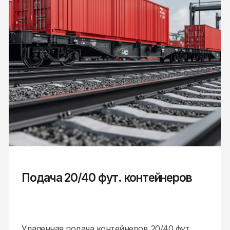
Подача 20/40 фут. контейнеров
Удаленная подача контейнеров 20/40 фут
на специализированных полуприцепах-
контейнеровозах в г.г.Москва, Подольск,
Чехов, Химки иные населенные пункты
в Подмосковье, Санкт-Петербург, Пенза,
Пермь, Казань, Сыктывкар, Нижний
Новгород, Петрозаводск и др.
Все виды перевозок