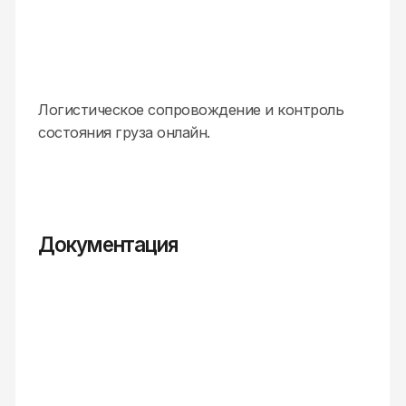
Страхование
Страхование отвественности Экспедитора
и по желанию груза на весь период
транспортировки.
Перевозка в контейнерах, вагонах,
авто, реф.контейнерах