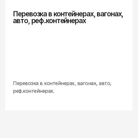
подтверждаю своё согласие с
политикой
конфиденциальности
в
отношении
пользовательских данных и
даю
свое
согласие на
обработку
персональных
данных
.
Оставить заявку
+7 (499) 653-66-08
Контакты
Навигация
Москва
Главная
+7 (499) 653-66-08
Тарифы
info@aym.ru
Документы
Новосибирск
Контакты